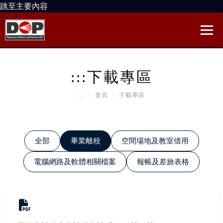
跳至主要內容
:::
:::
下載專區
:::
首頁
下載專區
全部
畢業離校
空間場地及教室借用
電腦網路及軟體相關檔案
報帳及差旅表格