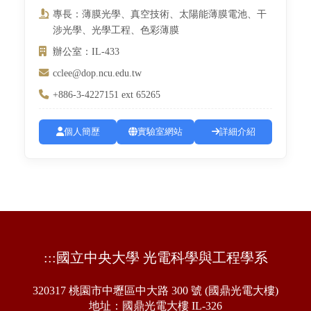
專長：薄膜光學、真空技術、太陽能薄膜電池、干
涉光學、光學工程、色彩薄膜
辦公室：IL-433
cclee@dop.ncu.edu.tw
+886-3-4227151 ext 65265
個人簡歷
實驗室網站
詳細介紹
:::
國立中央大學 光電科學與工程學系
320317 桃園市中壢區中大路 300 號 (國鼎光電大樓)
地址：國鼎光電大樓 IL-326