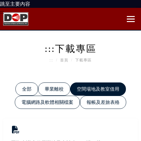
跳至主要內容
:::
:::
下載專區
:::
首頁
下載專區
全部
畢業離校
空間場地及教室借用
電腦網路及軟體相關檔案
報帳及差旅表格