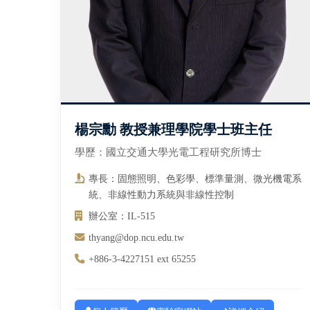
楊宗勳 教授兼理學院學士班主任
學歷：國立交通大學光電工程研究所博士
專長：固態照明、色彩學、標準量測、微光機電系
統、非線性動力系統與非線性控制
辦公室：IL-515
thyang@dop.ncu.edu.tw
+886-3-4227151 ext 65255