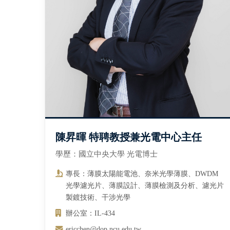
陳昇暉 特聘教授兼光電中心主任
學歷：國立中央大學 光電博士
專長：薄膜太陽能電池、奈米光學薄膜、DWDM
光學濾光片、薄膜設計、薄膜檢測及分析、濾光片
製鍍技術、干涉光學
辦公室：IL-434
ericchen@dop.ncu.edu.tw