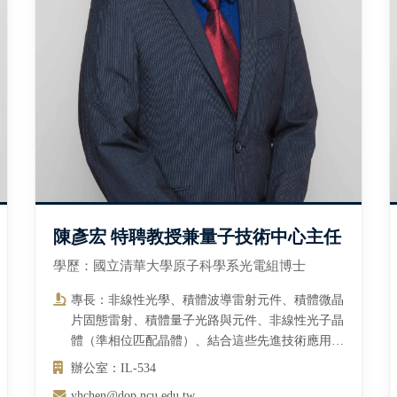
陳彥宏 特聘教授兼量子技術中心主任
學歷：國立清華大學原子科學系光電組博士
專長：非線性光學、積體波導雷射元件、積體微晶
片固態雷射、積體量子光路與元件、非線性光子晶
體（準相位匹配晶體）、結合這些先進技術應用在
光電動態感測元件、雷射顯示器、多波長生物醫學
辦公室：IL-534
雷射、高速光通訊調制器、量子計算與通訊等
yhchen@dop.ncu.edu.tw