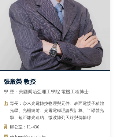
張殷榮 教授
學 歷：美國喬治亞理工學院 電機工程博士
專長：奈米光電轉換物理與元件、表面電漿子積體
光學、光柵繞射、光電電磁理論與計算、半導體光
學、短距離光連結、微波陣列天線與傳輸線
辦公室：IL-436
yjchang@ncu.edu.tw