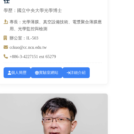
任
學歷：國立中央大學光學博士
專長：光學薄膜、真空設備技術、電漿聚合薄膜應
用、光學監控與檢測
辦公室：IL-503
cckuo@cc.ncu.edu.tw
+886-3-4227151 ext 65279
個人簡歷
實驗室網站
詳細介紹