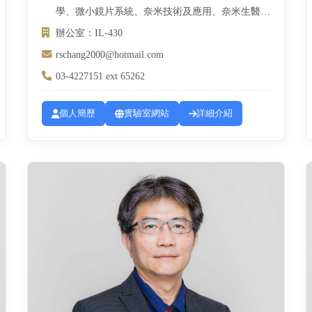
學、微小鏡片系統、奈米技術及應用、奈米生醫、
光電古生物學、LED照明研究、軟性線路板、光電
辦公室：IL-430
導熱技術與材料、穿戴視光電生技醫材、中醫科學
rschang2000@hotmail.com
量化、脈動儀及穴診儀
03-4227151 ext 65262
個人簡歷
實驗室網站
詳細介紹