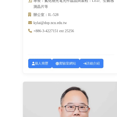
專長：氮化物光電元件磊晶與製程：LED、生醫感
測晶片等
辦公室：IL-528
kylai@dop.ncu.edu.tw
+886-3-4227151 ext 25256
個人簡歷
實驗室網站
詳細介紹