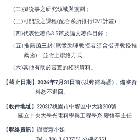
(
二
)
擬從事之研究領域與規劃；
(
三
)
可開設之課程
(
配合系所推行
EMI
計畫
)
；
(
四
)
代表性著作
3-5
篇及論文著作目錄；
(
五
)
推薦函三封
(
應徵助理教授者須含指導教授推
薦函
)
，並附上聯絡方式；
(
六
)
其他有助於審查的相關資料。
【
截止日期
】
2026
年
7
月
31
日
前
(
以郵戳為憑
)
，備審資
料恕不退回。
【
收件地址
】
320317
桃園市中壢區中大路
300
號
國立中央大學光電科學與工程學系
鄭恪亭主任
【
聯絡資訊
】謝寶慧小姐
Tel: +886-3-4227151
分機
65251