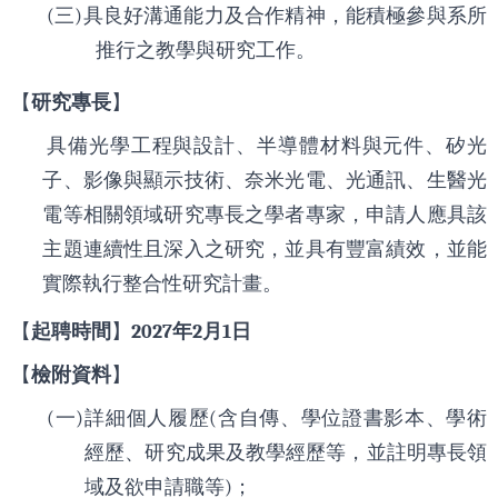
(
三
)
具良好溝通能力及合作精神，能積極參與系所
推行之教學與研究工作。
【
研究專長
】
具備光學工程與設計、半導體材料與元件、矽光
子、影像與顯示技術、奈米光電、光通訊、生醫光
電等相關領域研究專長之學者專家，申請人應具該
主題連續性且深入之研究，並具有豐富績效，並能
實際執行整合性研究計畫。
【
起聘時間
】
2027
年
2
月
1
日
【
檢附資料
】
(
一
)
詳細個人履歷
(
含自傳、學位證書影本、學術
經歷、研究成果及教學經歷等，並註明專長領
域及欲申請職等
)
；