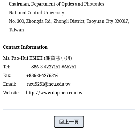
Chairman, Department of Optics and P
hotonics
National Central University
No. 300, Zhongda Rd., Zhongli District, Taoyuan City 320317,
Taiwan
Contact Information
Ms. Pao-Hui HSIEH (
謝寶慧小姐
)
Tel:
+886-3-4227151 #65251
Fax:
+886-3-4276344
Email:
ncu5251@ncu.edu.tw
Website:
http://www.dop.ncu.edu.tw
回上一頁